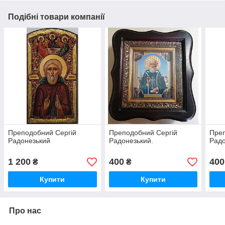
Подібні товари компанії
Преподобний Сергій
Преподобний Сергій
Преп
Радонезький
Радонезький.
Радо
1 200
400
400
₴
₴
Купити
Купити
Про нас