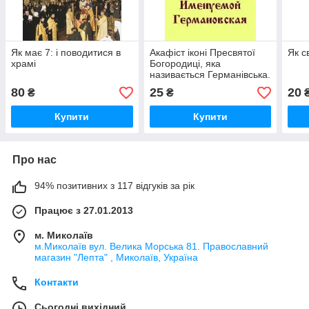
Як має 7: і поводитися в
Акафіст іконі Пресвятої
Як с
храмі
Богородиці, яка
називається Германівська.
80
25
20
₴
₴
Купити
Купити
Про нас
94% позитивних з 117 відгуків за рік
Працює з 27.01.2013
м. Миколаїв
м.Миколаїв вул. Велика Морська 81. Православний
магазин "Лепта" , Миколаїв, Україна
Контакти
Сьогодні вихідний