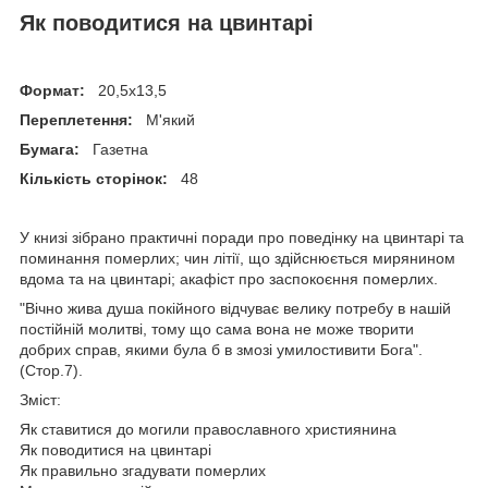
Як поводитися на цвинтарі
Формат:
20,5х13,5
Переплетення:
М'який
Бумага:
Газетна
Кількість сторінок:
48
У книзі зібрано практичні поради про поведінку на цвинтарі та
поминання померлих; чин літії, що здійснюється мирянином
вдома та на цвинтарі; акафіст про заспокоєння померлих.
"Вічно жива душа покійного відчуває велику потребу в нашій
постійній молитві, тому що сама вона не може творити
добрих справ, якими була б в змозі умилостивити Бога".
(Стор.7).
Зміст:
Як ставитися до могили православного християнина
Як поводитися на цвинтарі
Як правильно згадувати померлих