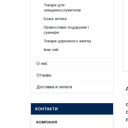
Товари для
священнослужителів
Божа аптека
Православні подарунки і
сувеніри
Товари церковного вжитку
Іван чай
О нас
Отзывы
Доставка и оплата
О
КОНТАКТИ
С
П