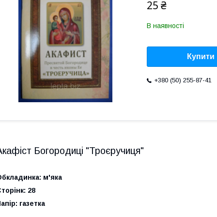
25 ₴
В наявності
Купити
+380 (50) 255-87-41
Акафіст Богородиці "Троєручиця"
бкладинка: м'яка
торінк: 28
апір: газетка