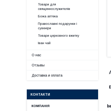
Товари для
священнослужителів
Божа аптека
Православні подарунки і
сувеніри
Товари церковного вжитку
Іван чай
О нас
Отзывы
Доставка и оплата
КОНТАКТИ
І