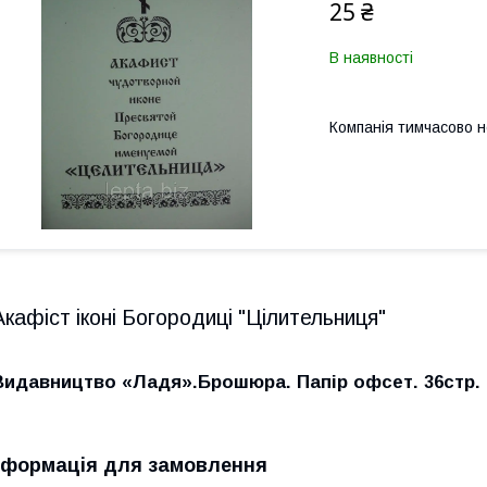
25 ₴
В наявності
Компанія тимчасово 
Акафіст іконі Богородиці "Цілительниця"
Видавництво «Ладя».Брошюра. Папір офсет. 36стр. Р
нформація для замовлення