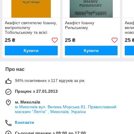
Акафіст святителю Іоанну,
Акафіст Іоанну
Акаф
митрополиту
Рильському
вели
Тобольському та всієї
ново
Сибіру чудотворцю
25
25
25
₴
₴
Купити
Купити
Про нас
94% позитивних з 117 відгуків за рік
Працює з 27.01.2013
м. Миколаїв
м.Миколаїв вул. Велика Морська 81. Православний
магазин "Лепта" , Миколаїв, Україна
Контакти
Сьогодні працює з 09:00 до 17:00