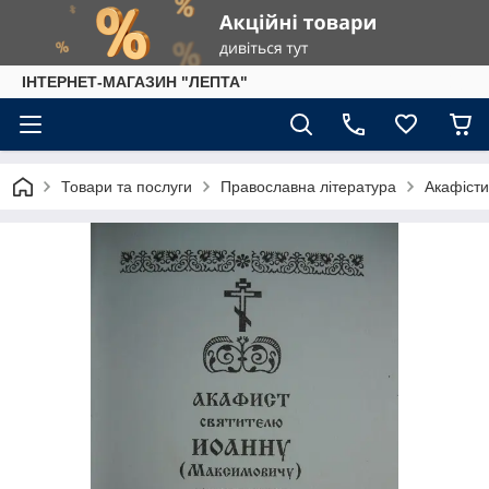
IНТЕРНЕТ-МАГАЗИН "ЛЕПТА"
Товари та послуги
Православна література
Акафісти