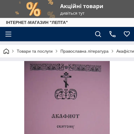
IНТЕРНЕТ-МАГАЗИН "ЛЕПТА"
Товари та послуги
Православна література
Акафісти