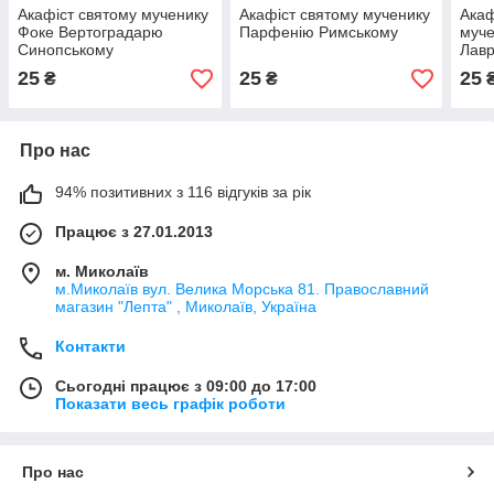
Акафіст святому мученику
Акафіст святому мученику
Акаф
Фоке Вертоградарю
Парфенію Римському
муче
Синопському
Лав
25
25
25
₴
₴
Про нас
94% позитивних з 116 відгуків за рік
Працює з 27.01.2013
м. Миколаїв
м.Миколаїв вул. Велика Морська 81. Православний
магазин "Лепта" , Миколаїв, Україна
Контакти
Сьогодні працює з 09:00 до 17:00
Показати весь графік роботи
Про нас