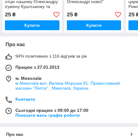
отцю нашому Олександру
Олександрі нової"
цари
ігумену Куштському та
Римс
Вологодському
25
25
25
₴
₴
чудотворцю
Купити
Купити
Про нас
94% позитивних з 116 відгуків за рік
Працює з 27.01.2013
м. Миколаїв
м.Миколаїв вул. Велика Морська 81. Православний
магазин "Лепта" , Миколаїв, Україна
Контакти
Сьогодні працює з 09:00 до 17:00
Показати весь графік роботи
Про нас