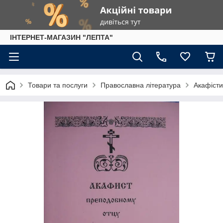
IНТЕРНЕТ-МАГАЗИН "ЛЕПТА"
Товари та послуги
Православна література
Акафісти