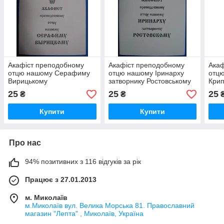
Акафіст преподобному
Акафіст преподобному
Акаф
отцю нашому Серафиму
отцю нашому Іринарху
отцю
Вирицькому
затворнику Ростовському
Крип
Пско
25
25
25
₴
₴
Купити
Купити
Про нас
94% позитивних з 116 відгуків за рік
Працює з 27.01.2013
м. Миколаїв
м.Миколаїв вул. Велика Морська 81. Православний
магазин "Лепта" , Миколаїв, Україна