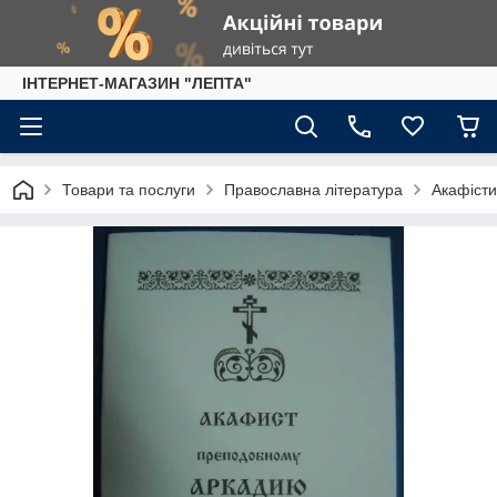
IНТЕРНЕТ-МАГАЗИН "ЛЕПТА"
Товари та послуги
Православна література
Акафісти