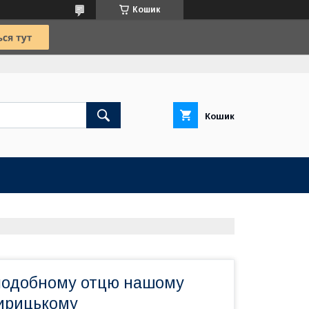
Кошик
Кошик
подобному отцю нашому
ирицькому