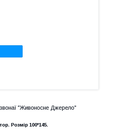
назвонаї "Живоносне Джерело"
ор. Розмір 100*145.