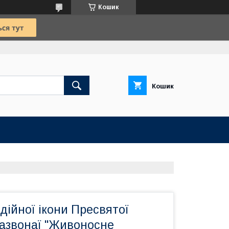
Кошик
Кошик
дійної ікони Пресвятої
назвонаї "Живоносне