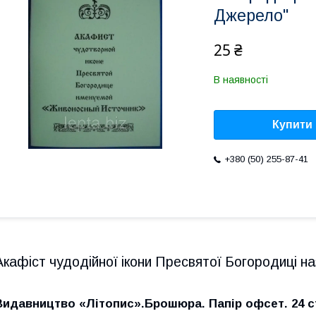
Джерело"
25 ₴
В наявності
Купити
+380 (50) 255-87-41
Акафіст чудодійної ікони Пресвятої Богородиці 
Видавництво «Літопис».Брошюра. Папір офсет. 24 ст