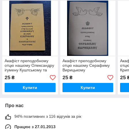
Акафіст преподобному
Акафіст преподобному
Акаф
отцю нашому Олександру
отцю нашому Серафиму
отцю
ігумену Куштському та
Вирицькому
Крип
Вологодському
Пско
25
25
25
₴
₴
чудотворцю
Купити
Купити
Про нас
94% позитивних з 116 відгуків за рік
Працює з 27.01.2013