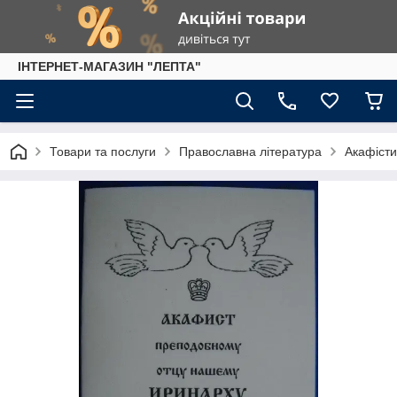
IНТЕРНЕТ-МАГАЗИН "ЛЕПТА"
Товари та послуги
Православна література
Акафісти