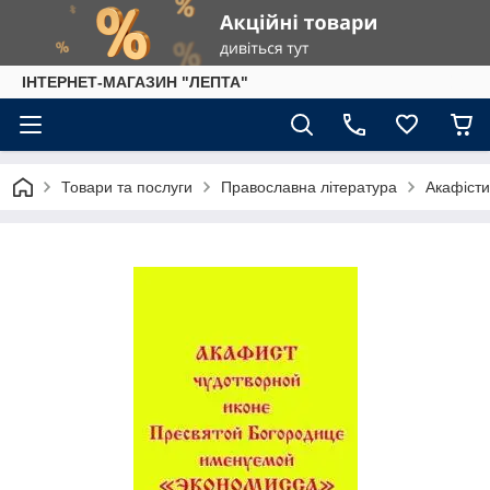
IНТЕРНЕТ-МАГАЗИН "ЛЕПТА"
Товари та послуги
Православна література
Акафісти