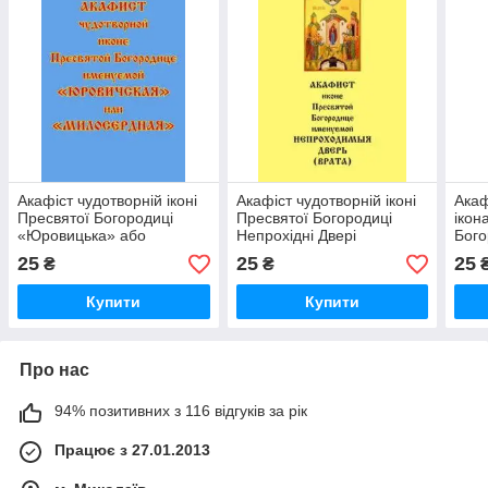
Акафіст чудотворній іконі
Акафіст чудотворній іконі
Акаф
Пресвятої Богородиці
Пресвятої Богородиці
ікон
«Юровицька» або
Непрохідні Двері
Бого
«Милосердна».
Скор
25
25
25
₴
₴
Купити
Купити
Про нас
94% позитивних з 116 відгуків за рік
Працює з 27.01.2013