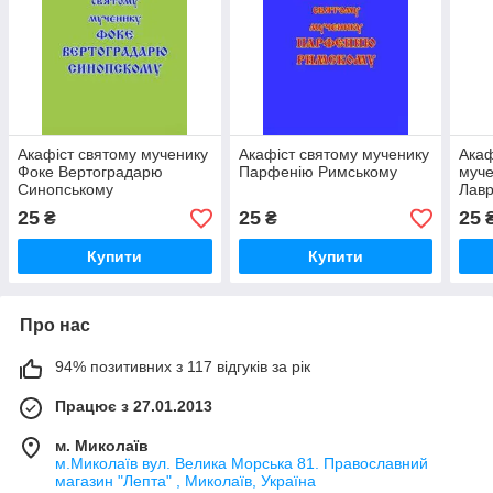
Акафіст святому мученику
Акафіст святому мученику
Акаф
Фоке Вертоградарю
Парфенію Римському
муче
Синопському
Лав
25
25
25
₴
₴
Купити
Купити
Про нас
94% позитивних з 117 відгуків за рік
Працює з 27.01.2013
м. Миколаїв
м.Миколаїв вул. Велика Морська 81. Православний
магазин "Лепта" , Миколаїв, Україна