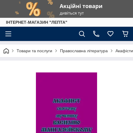
IНТЕРНЕТ-МАГАЗИН "ЛЕПТА"
Товари та послуги
Православна література
Акафісти