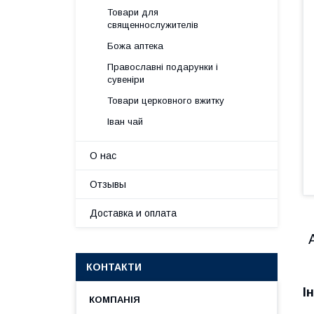
Товари для
священнослужителів
Божа аптека
Православні подарунки і
сувеніри
Товари церковного вжитку
Іван чай
О нас
Отзывы
Доставка и оплата
КОНТАКТИ
І