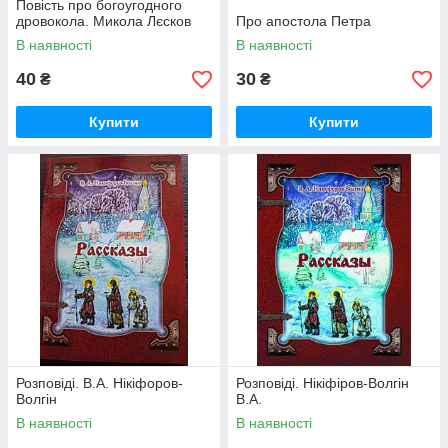
Повість про богоугодного
дровокола. Микола Лєсков
Про апостола Петра
В наявності
В наявності
40
30
₴
₴
Купити
Купити
Розповіді. В.А. Нікіфоров-
Розповіді. Нікіфіров-Волгін
Волгін
В.А.
В наявності
В наявності