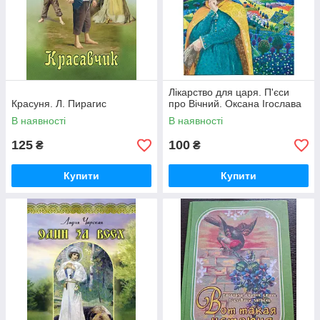
Лікарство для царя. П'єси
Красуня. Л. Пирагис
про Вічний. Оксана Ігослава
В наявності
В наявності
125
100
₴
₴
Купити
Купити