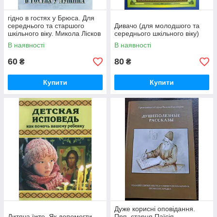
гідно в гостях у Брюса. Для
середнього та старшого
Дивачо (для молодшого та
шкільного віку. Микола Лісков
середнього шкільного віку)
В наявності
В наявності
60
80
₴
₴
Купити
Купити
Дуже корисні оповідання.
Дитяча їжте. Як допомогти
Прп. старця Паїсія