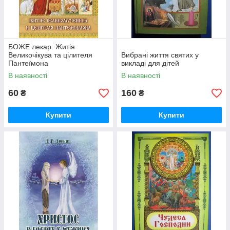
БОЖЕ лекар. Житія
Великочікува та цілителя
Вибрані життя святих у
Пантеїмона
викладі для дітей
В наявності
В наявності
60
160
₴
₴
Купити
Купити