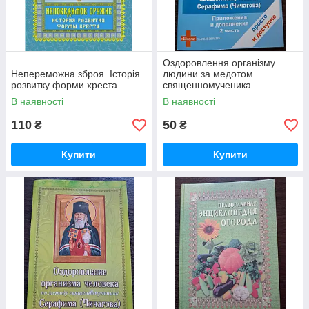
Оздоровлення організму
Непереможна зброя. Історія
людини за медотом
розвитку форми хреста
священномученика
Серафима Чичагова
В наявності
В наявності
110
50
₴
₴
Купити
Купити