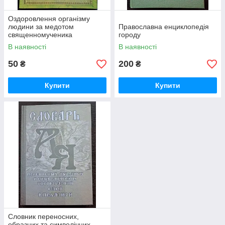
Оздоровлення організму
людини за медотом
Православна енциклопедія
священномученика
городу
Серафима Чичагова
В наявності
В наявності
50
200
₴
₴
Купити
Купити
Словник переносних,
образних та символічних