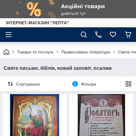
IНТЕРНЕТ-МАГАЗИН "ЛЕПТА"
Товари та послуги
Православна література
Святе пи
Святе письмо, біблія, новий заповіт, псалми
Сортування
0
Фільтри