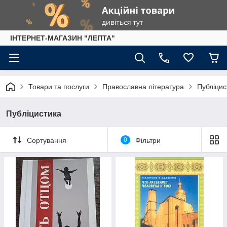
IНТЕРНЕТ-МАГАЗИН "ЛЕПТА"
Товари та послуги
Православна література
Публіцис
Публіцистика
Сортування
0
Фільтри