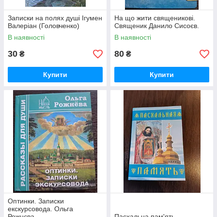
Записки на полях душі Ігумен
На що жити священикові.
Валеріан (Головченко)
Священик Данило Сисоєв.
В наявності
В наявності
30
80
₴
₴
Купити
Купити
Оптинки. Записки
екскурсовода. Ольга
Рожнєва.
Пасхальна пам'ять