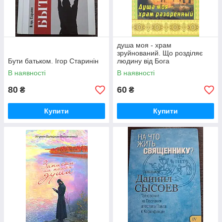
душа моя - храм
зруйнований. Що розділяє
Бути батьком. Ігор Старинін
людину від Бога
В наявності
В наявності
80
60
₴
₴
Купити
Купити